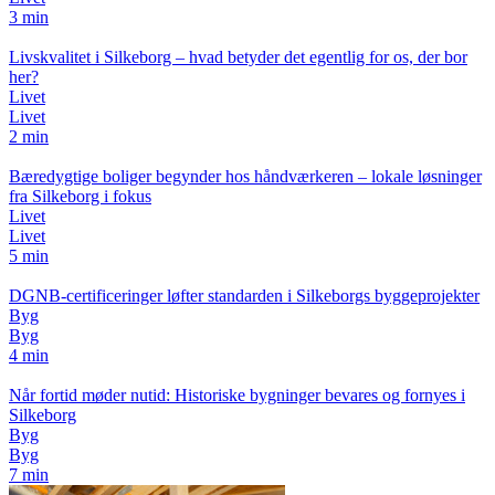
3 min
Livskvalitet i Silkeborg – hvad betyder det egentlig for os, der bor
her?
Livet
Livet
2 min
Bæredygtige boliger begynder hos håndværkeren – lokale løsninger
fra Silkeborg i fokus
Livet
Livet
5 min
DGNB-certificeringer løfter standarden i Silkeborgs byggeprojekter
Byg
Byg
4 min
Når fortid møder nutid: Historiske bygninger bevares og fornyes i
Silkeborg
Byg
Byg
7 min