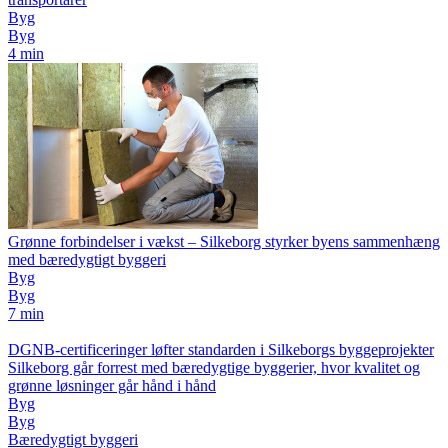
Byg
Byg
4 min
Grønne forbindelser i vækst – Silkeborg styrker byens sammenhæng
med bæredygtigt byggeri
Byg
Byg
7 min
DGNB-certificeringer løfter standarden i Silkeborgs byggeprojekter
Silkeborg går forrest med bæredygtige byggerier, hvor kvalitet og
grønne løsninger går hånd i hånd
Byg
Byg
Bæredygtigt byggeri