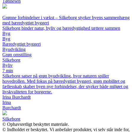
Tønnesen
Grønne forbindelser i vækst – Silkeborg styrker byens sammenhæng
med bæredygtigt byggeri
Silkeborg binder natur, byliv og bæredygtighed tættere sammen
Byg
Byg
Bæredygtigt byggeri
Byudvikling
Grøn omstilling
Silkeborg
Byliv
7 min
Silkeborg satser på grøn byudvikling, hvor naturen spiller
hovedrollen. Med fokus på bæredygtigt byggeri, grøn mobilitet og
fællesskab skaber byen nye forbindelser, der styrker både miljøet og
livskvaliteten for borgerne.
Irina Burchardt
Irina
Burchardt
Silkeborg
© Ophavsretligt beskyttet materiale.
© Indholdet er beskyttet. Vi anbefaler produkter, vi selv står inde for,