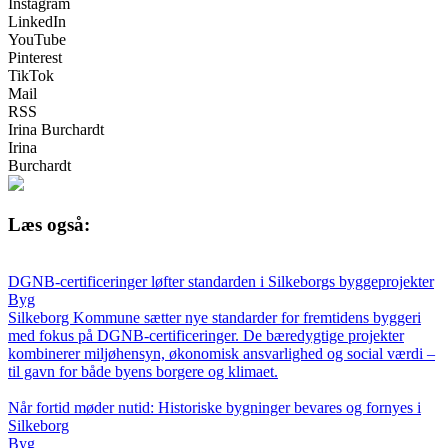
Instagram
LinkedIn
YouTube
Pinterest
TikTok
Mail
RSS
Irina Burchardt
Irina
Burchardt
Læs også:
DGNB-certificeringer løfter standarden i Silkeborgs byggeprojekter
Byg
Silkeborg Kommune sætter nye standarder for fremtidens byggeri
med fokus på DGNB-certificeringer. De bæredygtige projekter
kombinerer miljøhensyn, økonomisk ansvarlighed og social værdi –
til gavn for både byens borgere og klimaet.
Når fortid møder nutid: Historiske bygninger bevares og fornyes i
Silkeborg
Byg