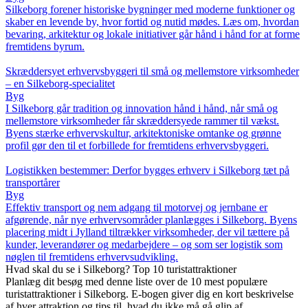
Silkeborg forener historiske bygninger med moderne funktioner og
skaber en levende by, hvor fortid og nutid mødes. Læs om, hvordan
bevaring, arkitektur og lokale initiativer går hånd i hånd for at forme
fremtidens byrum.
Skræddersyet erhvervsbyggeri til små og mellemstore virksomheder
– en Silkeborg-specialitet
Byg
I Silkeborg går tradition og innovation hånd i hånd, når små og
mellemstore virksomheder får skræddersyede rammer til vækst.
Byens stærke erhvervskultur, arkitektoniske omtanke og grønne
profil gør den til et forbillede for fremtidens erhvervsbyggeri.
Logistikken bestemmer: Derfor bygges erhverv i Silkeborg tæt på
transportårer
Byg
Effektiv transport og nem adgang til motorvej og jernbane er
afgørende, når nye erhvervsområder planlægges i Silkeborg. Byens
placering midt i Jylland tiltrækker virksomheder, der vil tættere på
kunder, leverandører og medarbejdere – og som ser logistik som
nøglen til fremtidens erhvervsudvikling.
Hvad skal du se i Silkeborg? Top 10 turistattraktioner
Planlæg dit besøg med denne liste over de 10 mest populære
turistattraktioner i Silkeborg. E-bogen giver dig en kort beskrivelse
af hver attraktion og tips til, hvad du ikke må gå glip af.