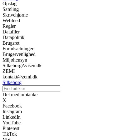
Opslag
Samling
Skrivehjørne
Webfeed
Regler
Datafiler
Datapolitik
Brugsret
Forudsætninger
Brugervenlighed
Miljøhensyn
SilkeborgAvisen.dk
ZEMI
kontakt@zemi.dk
Silkeborg
Del med omtanke
X
Facebook
Instagram
LinkedIn
YouTube
Pinterest
TikTok
Mail