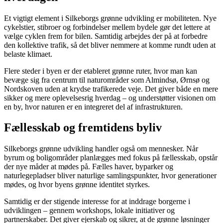
Et vigtigt element i Silkeborgs grønne udvikling er mobiliteten. Nye
cykelstier, stibroer og forbindelser mellem bydele gør det lettere at
vælge cyklen frem for bilen. Samtidig arbejdes der på at forbedre
den kollektive trafik, så det bliver nemmere at komme rundt uden at
belaste klimaet.
Flere steder i byen er der etableret grønne ruter, hvor man kan
bevæge sig fra centrum til naturområder som Almindsø, Ørnsø og
Nordskoven uden at krydse trafikerede veje. Det giver både en mere
sikker og mere oplevelsesrig hverdag – og understøtter visionen om
en by, hvor naturen er en integreret del af infrastrukturen.
Fællesskab og fremtidens byliv
Silkeborgs grønne udvikling handler også om mennesker. Når
byrum og boligområder planlægges med fokus på fællesskab, opstår
der nye måder at mødes på. Fælles haver, byparker og
naturlegepladser bliver naturlige samlingspunkter, hvor generationer
mødes, og hvor byens grønne identitet styrkes.
Samtidig er der stigende interesse for at inddrage borgerne i
udviklingen – gennem workshops, lokale initiativer og
partnerskaber. Det giver ejerskab og sikrer, at de grønne løsninger