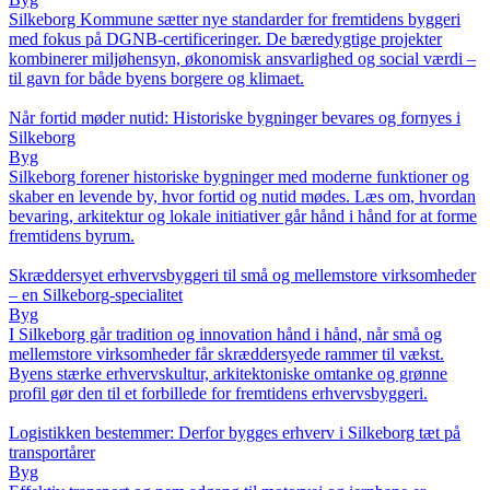
Silkeborg Kommune sætter nye standarder for fremtidens byggeri
med fokus på DGNB-certificeringer. De bæredygtige projekter
kombinerer miljøhensyn, økonomisk ansvarlighed og social værdi –
til gavn for både byens borgere og klimaet.
Når fortid møder nutid: Historiske bygninger bevares og fornyes i
Silkeborg
Byg
Silkeborg forener historiske bygninger med moderne funktioner og
skaber en levende by, hvor fortid og nutid mødes. Læs om, hvordan
bevaring, arkitektur og lokale initiativer går hånd i hånd for at forme
fremtidens byrum.
Skræddersyet erhvervsbyggeri til små og mellemstore virksomheder
– en Silkeborg-specialitet
Byg
I Silkeborg går tradition og innovation hånd i hånd, når små og
mellemstore virksomheder får skræddersyede rammer til vækst.
Byens stærke erhvervskultur, arkitektoniske omtanke og grønne
profil gør den til et forbillede for fremtidens erhvervsbyggeri.
Logistikken bestemmer: Derfor bygges erhverv i Silkeborg tæt på
transportårer
Byg