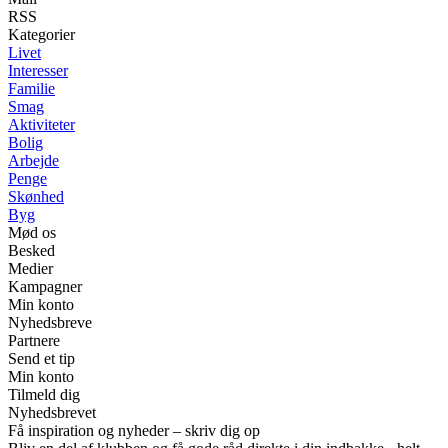
RSS
Kategorier
Livet
Interesser
Familie
Smag
Aktiviteter
Bolig
Arbejde
Penge
Skønhed
Byg
Mød os
Besked
Medier
Kampagner
Min konto
Nyhedsbreve
Partnere
Send et tip
Min konto
Tilmeld dig
Nyhedsbrevet
Få inspiration og nyheder – skriv dig op