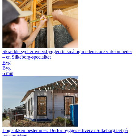
Skræddersyet erhvervsbyggeri til små og mellemstore virksomheder
– en Silkeborg-specialitet
Byg
Byg
6 min
Logistikken bestemmer: Derfor bygges erhverv i Silkeborg tæt på
transportårer