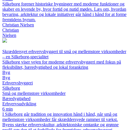
Silkeborg forener historiske bygninger med moderne funktioner og
skaber en levende by, hvor fortid og nutid mødes. Læs om, hvordan
bevaring, arkitektur og lokale initiativer går hånd i hånd for at forme
fremtidens byrum.
Christian Nielsen
Christian
Nielsen
Skræddersyet erhvervsbyggeri til små og mellemstore virksomheder
– en Silkeborg-specialitet
Silkeborg viser vejen for moderne erhvervsbyggeri med fokus på
fleksibilitet, bæredygtighed og lokal forankring
Byg
Byg
Erhvervsbyggeri
Silkeborg
Små og mellemstore virksomheder
Bæredygtighed
Erhvervsudvikling
6 min
I Silkeborg går tradition og innovation hånd i hånd, når små og
mellemstore virksomheder får skræddersyede rammer til vækst.
Byens stærke erhvervskultur, arkitektoniske omtanke og grønne
profil gør den til et forbillede for fremtidens erhvervsbyggeri.