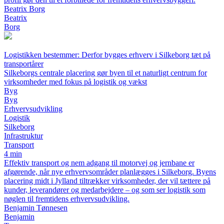
Beatrix Borg
Beatrix
Borg
Logistikken bestemmer: Derfor bygges erhverv i Silkeborg tæt på
transportårer
Silkeborgs centrale placering gør byen til et naturligt centrum for
virksomheder med fokus på logistik og vækst
Byg
Byg
Erhvervsudvikling
Logistik
Silkeborg
Infrastruktur
Transport
4 min
Effektiv transport og nem adgang til motorvej og jernbane er
afgørende, når nye erhvervsområder planlægges i Silkeborg. Byens
placering midt i Jylland tiltrækker virksomheder, der vil tættere på
kunder, leverandører og medarbejdere – og som ser logistik som
nøglen til fremtidens erhvervsudvikling.
Benjamin Tønnesen
Benjamin