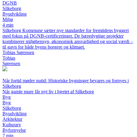
DGNB
Silkeborg
Byudvikling
Miljø
4 min
Silkeborg Kommune sætter nye standarder for fremtidens byggeri
med fokus på DGNB-certificeringer. De bæredygtige projekter
kombinerer miljøhensyn, økonomisk ansvarlighed og social værdi –
til gavn for både byens borgere og klimaet.
Tobias Sørensen
Tobias
Sørensen
Når fortid møder nutid: Historiske bygninger bevares og fornyes i
Silkeborg
Når gamle mure får nyt liv i hjertet af Silkeborg
Byg
Byg
Silkeborg
Byudvikling
Arkitektur
Kulturarv
Byfornyelse
7 min