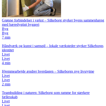
Grønne forbindelser i vækst – Silkeborg styrker byens sammenhæng
med bæredygtigt byggeri
Byg
Byg
7 min
Håndværk og kunst i samspil – lokale værksteder styrker Silkeborgs
identitet
Livet
Livet
4 min
Hjemmearbejde ændrer hverdagen – Silkeborgs nye livsrytme
Livet
Livet
2 min
Teambuilding i naturen: Silkeborg som ramme for stærkere
fællesskab
Livet
Livet