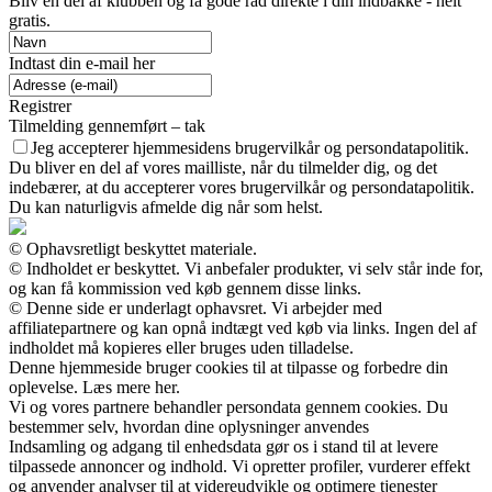
Bliv en del af klubben og få gode råd direkte i din indbakke - helt
gratis.
Indtast din e-mail her
Registrer
Tilmelding gennemført – tak
Jeg accepterer hjemmesidens brugervilkår og persondatapolitik.
Du bliver en del af vores mailliste, når du tilmelder dig, og det
indebærer, at du accepterer vores brugervilkår og persondatapolitik.
Du kan naturligvis afmelde dig når som helst.
© Ophavsretligt beskyttet materiale.
© Indholdet er beskyttet. Vi anbefaler produkter, vi selv står inde for,
og kan få kommission ved køb gennem disse links.
© Denne side er underlagt ophavsret. Vi arbejder med
affiliatepartnere og kan opnå indtægt ved køb via links. Ingen del af
indholdet må kopieres eller bruges uden tilladelse.
Denne hjemmeside bruger cookies til at tilpasse og forbedre din
oplevelse. Læs mere her.
Vi og vores partnere behandler persondata gennem cookies. Du
bestemmer selv, hvordan dine oplysninger anvendes
Indsamling og adgang til enhedsdata gør os i stand til at levere
tilpassede annoncer og indhold. Vi opretter profiler, vurderer effekt
og anvender analyser til at videreudvikle og optimere tjenester