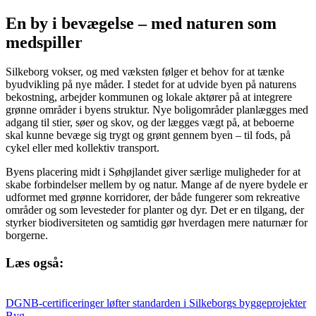
En by i bevægelse – med naturen som
medspiller
Silkeborg vokser, og med væksten følger et behov for at tænke
byudvikling på nye måder. I stedet for at udvide byen på naturens
bekostning, arbejder kommunen og lokale aktører på at integrere
grønne områder i byens struktur. Nye boligområder planlægges med
adgang til stier, søer og skov, og der lægges vægt på, at beboerne
skal kunne bevæge sig trygt og grønt gennem byen – til fods, på
cykel eller med kollektiv transport.
Byens placering midt i Søhøjlandet giver særlige muligheder for at
skabe forbindelser mellem by og natur. Mange af de nyere bydele er
udformet med grønne korridorer, der både fungerer som rekreative
områder og som levesteder for planter og dyr. Det er en tilgang, der
styrker biodiversiteten og samtidig gør hverdagen mere naturnær for
borgerne.
Læs også:
DGNB-certificeringer løfter standarden i Silkeborgs byggeprojekter
Byg