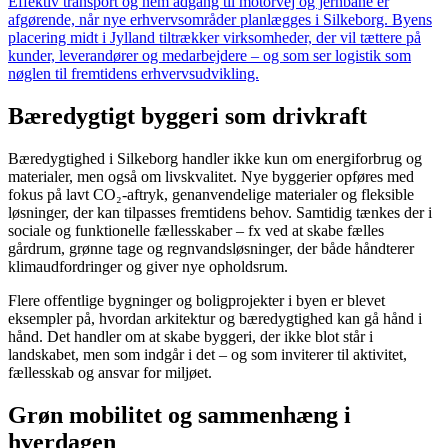
Effektiv transport og nem adgang til motorvej og jernbane er
afgørende, når nye erhvervsområder planlægges i Silkeborg. Byens
placering midt i Jylland tiltrækker virksomheder, der vil tættere på
kunder, leverandører og medarbejdere – og som ser logistik som
nøglen til fremtidens erhvervsudvikling.
Bæredygtigt byggeri som drivkraft
Bæredygtighed i Silkeborg handler ikke kun om energiforbrug og
materialer, men også om livskvalitet. Nye byggerier opføres med
fokus på lavt CO₂-aftryk, genanvendelige materialer og fleksible
løsninger, der kan tilpasses fremtidens behov. Samtidig tænkes der i
sociale og funktionelle fællesskaber – fx ved at skabe fælles
gårdrum, grønne tage og regnvandsløsninger, der både håndterer
klimaudfordringer og giver nye opholdsrum.
Flere offentlige bygninger og boligprojekter i byen er blevet
eksempler på, hvordan arkitektur og bæredygtighed kan gå hånd i
hånd. Det handler om at skabe byggeri, der ikke blot står i
landskabet, men som indgår i det – og som inviterer til aktivitet,
fællesskab og ansvar for miljøet.
Grøn mobilitet og sammenhæng i
hverdagen