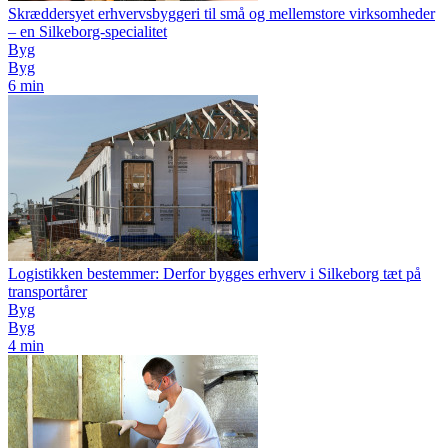
Skræddersyet erhvervsbyggeri til små og mellemstore virksomheder
– en Silkeborg-specialitet
Byg
Byg
6 min
Logistikken bestemmer: Derfor bygges erhverv i Silkeborg tæt på
transportårer
Byg
Byg
4 min