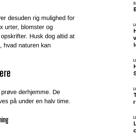
S
B
er desuden rig mulighed for
L
fx urter, blomster og
pskrifter. Husk dog altid at
, hvad naturen kan
L
dere
L
kan prøve derhjemme. De
ves på under en halv time.
L
ning
L
d