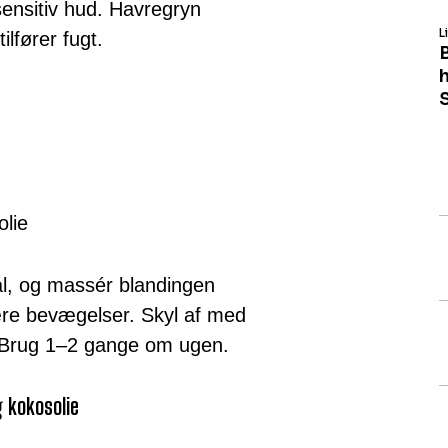
 sensitiv hud. Havregryn
L
lfører fugt.
olie
kål, og massér blandingen
lære bevægelser. Skyl af med
. Brug 1–2 gange om ugen.
 kokosolie