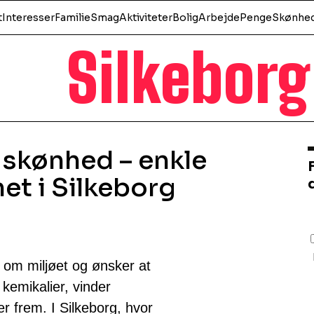
t
Interesser
Familie
Smag
Aktiviteter
Bolig
Arbejde
Penge
Skønhe
Silkeborg
g skønhed – enkle
met i Silkeborg
te om miljøet og ønsker at
kemikalier, vinder
 frem. I Silkeborg, hvor