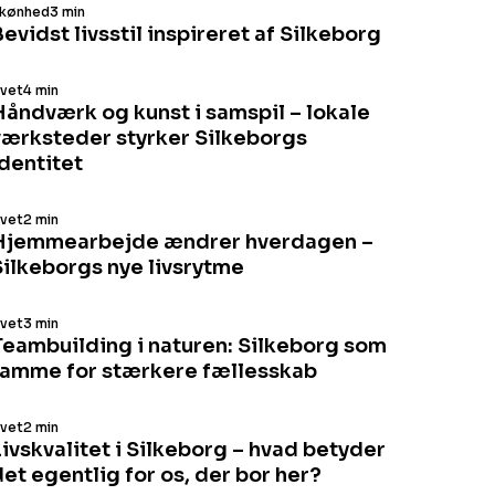
kønhed
3 min
evidst livsstil inspireret af Silkeborg
ivet
4 min
Håndværk og kunst i samspil – lokale
værksteder styrker Silkeborgs
identitet
ivet
2 min
Hjemmearbejde ændrer hverdagen –
Silkeborgs nye livsrytme
ivet
3 min
Teambuilding i naturen: Silkeborg som
ramme for stærkere fællesskab
ivet
2 min
ivskvalitet i Silkeborg – hvad betyder
et egentlig for os, der bor her?