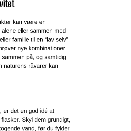
vitet
ukter kan være en
 – alene eller sammen med
ler familie til en “lav selv”-
g prøver nye kombinationer.
e sammen på, og samtidig
n naturens råvarer kan
, er det en god idé at
 flasker. Skyl dem grundigt,
kogende vand, før du fylder