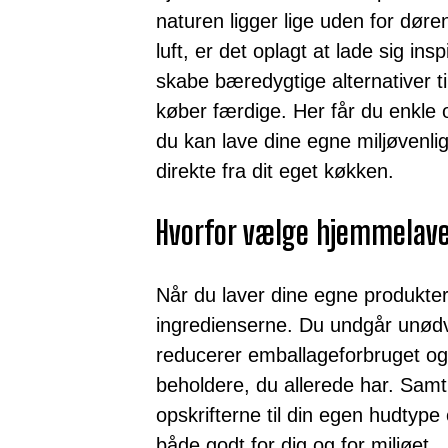
naturen ligger lige uden for døre
luft, er det oplagt at lade sig ins
skabe bæredygtige alternativer t
køber færdige. Her får du enkle op
du kan lave dine egne miljøvenl
direkte fra dit eget køkken.
Hvorfor vælge hjemmelav
Når du laver dine egne produkter,
ingredienserne. Du undgår unødve
reducerer emballageforbruget o
beholdere, du allerede har. Samti
opskrifterne til din egen hudtype
både godt for dig og for miljøet.