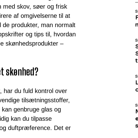
n med skov, søer og frisk
S
pirere af omgivelserne til at
il de produkter, man normalt
skrifter og tips til, hvordan
S
ige skønhedsprodukter –
t
et skønhed?
S
o
 har du fuld kontrol over
ndige tilsætningsstoffer,
S
g kan genbruge glas og
dig kan du tilpasse
 og duftpræference. Det er