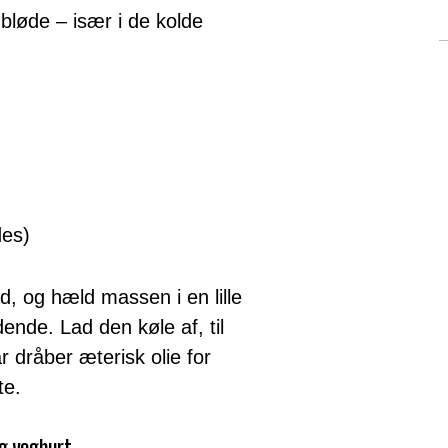
bløde – især i de kolde
des)
d, og hæld massen i en lille
ende. Lad den køle af, til
r dråber æterisk olie for
te.