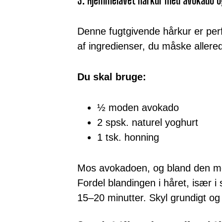
3. Hjemmelavet hårkur med avokado o
Denne fugtgivende hårkur er perfe
af ingredienser, du måske allered
Du skal bruge:
½ moden avokado
2 spsk. naturel yoghurt
1 tsk. honning
Mos avokadoen, og bland den me
Fordel blandingen i håret, især i 
15–20 minutter. Skyl grundigt og