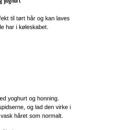
g yoghurt
kt til tørt hår og kan laves
e har i køleskabet.
d yoghurt og honning.
spidserne, og lad den virke i
 vask håret som normalt.