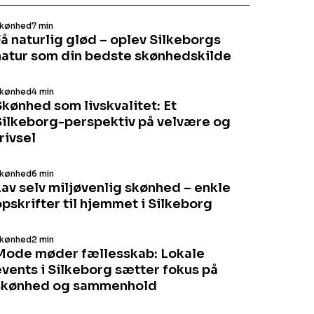
kønhed
7 min
Få naturlig glød – oplev Silkeborgs
natur som din bedste skønhedskilde
kønhed
4 min
Skønhed som livskvalitet: Et
Silkeborg-perspektiv på velvære og
rivsel
kønhed
6 min
Lav selv miljøvenlig skønhed – enkle
pskrifter til hjemmet i Silkeborg
kønhed
2 min
Mode møder fællesskab: Lokale
events i Silkeborg sætter fokus på
skønhed og sammenhold