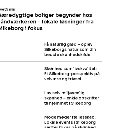
ivet
5 min
Bæredygtige boliger begynder hos
håndværkeren – lokale løsninger fra
Silkeborg i fokus
Få naturlig glød – oplev
Silkeborgs natur som din
bedste skønhedskilde
Skønhed som livskvalitet:
Et Silkeborg-perspektiv på
velvære og trivsel
Lav selv miljøvenlig
skønhed – enkle opskrifter
til hjemmet i Silkeborg
Mode møder fællesskab:
Lokale events i Silkeborg
sætter fokus på skønhed