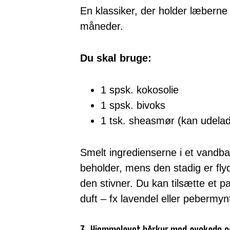
En klassiker, der holder læberne 
måneder.
Du skal bruge:
1 spsk. kokosolie
1 spsk. bivoks
1 tsk. sheasmør (kan udela
Smelt ingredienserne i et vandba
beholder, mens den stadig er flyd
den stivner. Du kan tilsætte et pa
duft – fx lavendel eller pebermyn