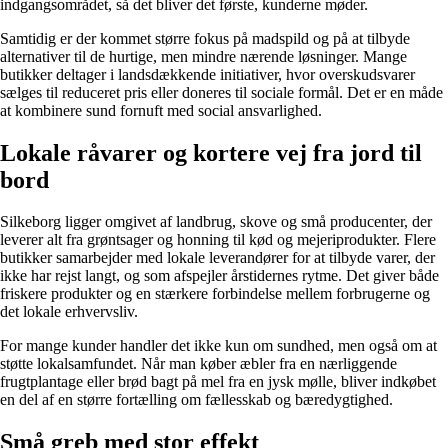
indgangsområdet, så det bliver det første, kunderne møder.
Samtidig er der kommet større fokus på madspild og på at tilbyde
alternativer til de hurtige, men mindre nærende løsninger. Mange
butikker deltager i landsdækkende initiativer, hvor overskudsvarer
sælges til reduceret pris eller doneres til sociale formål. Det er en måde
at kombinere sund fornuft med social ansvarlighed.
Lokale råvarer og kortere vej fra jord til
bord
Silkeborg ligger omgivet af landbrug, skove og små producenter, der
leverer alt fra grøntsager og honning til kød og mejeriprodukter. Flere
butikker samarbejder med lokale leverandører for at tilbyde varer, der
ikke har rejst langt, og som afspejler årstidernes rytme. Det giver både
friskere produkter og en stærkere forbindelse mellem forbrugerne og
det lokale erhvervsliv.
For mange kunder handler det ikke kun om sundhed, men også om at
støtte lokalsamfundet. Når man køber æbler fra en nærliggende
frugtplantage eller brød bagt på mel fra en jysk mølle, bliver indkøbet
en del af en større fortælling om fællesskab og bæredygtighed.
Små greb med stor effekt