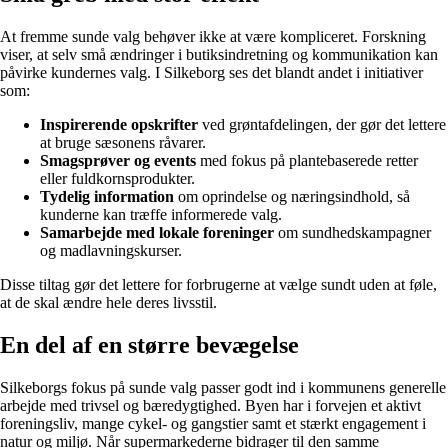
At fremme sunde valg behøver ikke at være kompliceret. Forskning
viser, at selv små ændringer i butiksindretning og kommunikation kan
påvirke kundernes valg. I Silkeborg ses det blandt andet i initiativer
som:
Inspirerende opskrifter
ved grøntafdelingen, der gør det lettere
at bruge sæsonens råvarer.
Smagsprøver og events
med fokus på plantebaserede retter
eller fuldkornsprodukter.
Tydelig information
om oprindelse og næringsindhold, så
kunderne kan træffe informerede valg.
Samarbejde med lokale foreninger
om sundhedskampagner
og madlavningskurser.
Disse tiltag gør det lettere for forbrugerne at vælge sundt uden at føle,
at de skal ændre hele deres livsstil.
En del af en større bevægelse
Silkeborgs fokus på sunde valg passer godt ind i kommunens generelle
arbejde med trivsel og bæredygtighed. Byen har i forvejen et aktivt
foreningsliv, mange cykel- og gangstier samt et stærkt engagement i
natur og miljø. Når supermarkederne bidrager til den samme