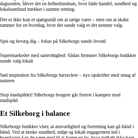
dagsorden, bliver det en helhedsindsats, hvor både handel, sundhed og
lokalsamfund trækker i samme retning.
Det er ikke kun et spørgsmål om at sælge varer – men om at skabe
rammer for en hverdag, hvor det sunde valg er det nemme valg.
Spis og bevæg dig – fokus på Silkeborgs sunde livsstil
Supermarkeder med samvittighed: Sådan fremmer Silkeborgs butikker
sunde valg lokalt
Sød inspiration fra Silkeborgs bæravlere – nye opskrifter med smag af
naturen
Stop madspildet! Silkeborgs borgere går forrest i kampen mod
madspild
Et Silkeborg i balance
Silkeborgs butikker viser, at ansvarlighed og forretning kan gå hånd i
hånd. Ved at tænke sundhed, miljø og lokalt engagement ind i
hverdagen kan de være med til at forme en by, hvor indkøb ikke bare