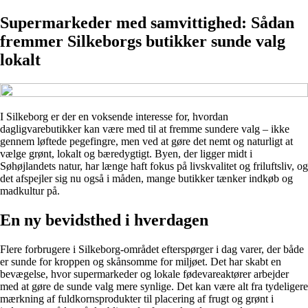
Supermarkeder med samvittighed: Sådan
fremmer Silkeborgs butikker sunde valg
lokalt
I Silkeborg er der en voksende interesse for, hvordan
dagligvarebutikker kan være med til at fremme sundere valg – ikke
gennem løftede pegefingre, men ved at gøre det nemt og naturligt at
vælge grønt, lokalt og bæredygtigt. Byen, der ligger midt i
Søhøjlandets natur, har længe haft fokus på livskvalitet og friluftsliv, og
det afspejler sig nu også i måden, mange butikker tænker indkøb og
madkultur på.
En ny bevidsthed i hverdagen
Flere forbrugere i Silkeborg-området efterspørger i dag varer, der både
er sunde for kroppen og skånsomme for miljøet. Det har skabt en
bevægelse, hvor supermarkeder og lokale fødevareaktører arbejder
med at gøre de sunde valg mere synlige. Det kan være alt fra tydeligere
mærkning af fuldkornsprodukter til placering af frugt og grønt i